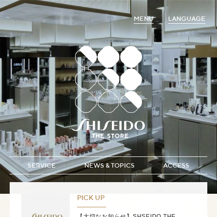
MENU
LANGUAGE
SERVICE
NEWS & TOPICS
ACCESS
PICK UP
【大切なお知らせ】SHSEIDO THE