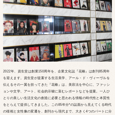
2022年、資生堂は創業150周年を、企業文化誌『花椿』は創刊85周年
を迎えます。資生堂が提案する生活美学、アール・ド・ヴィーヴルを
伝えるその一翼を担ってきた『花椿』は、美容法を中心に、ファッシ
ョンや文学、アート、社会的示唆に富むレポートなどを提案。一人ひ
とりの美しい生活文化の創造に必要と思われる情報の時代性と本質性
をとらえて提供してきました。この85年分*の誌面から見えてくる時代
の様相と女性像の変遷を、創刊から現代まで、大きく4つのパートに分