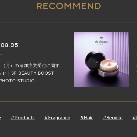
RECOMMEND
.08.05
1日（月）の追加注文受付に関す
せ｜3F BEAUTY BOOST
 PHOTO STUDIO
e
#Products
#Fragrance
#Hair
#Service
#