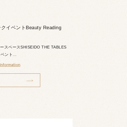
ベントBeauty Reading
ペースSHISEIDO THE TABLES
ント...
Information